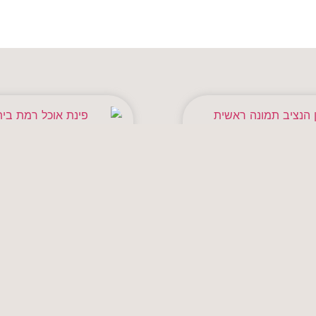
 ארמון הנציב, י-ם
דירת 6 חדרים, רמת בי״ש א׳
לגריה
לגריה